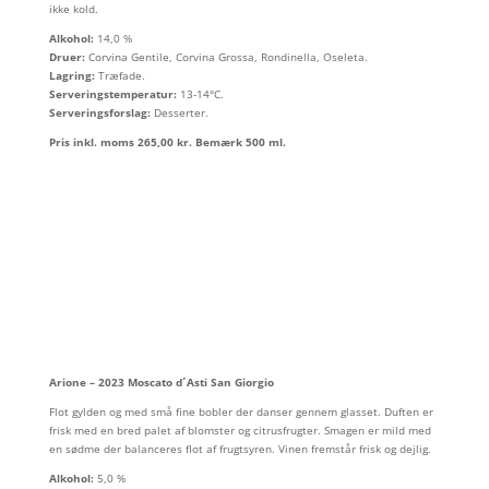
ikke kold.
Alkohol:
14,0 %
Druer:
Corvina Gentile, Corvina Grossa, Rondinella, Oseleta.
Lagring:
Træfade.
Serveringstemperatur:
13-14°C.
Serveringsforslag:
Desserter.
Pris inkl. moms 265,00 kr. Bemærk 500 ml.
Arione – 2023 Moscato d´Asti San Giorgio
Flot gylden og med små fine bobler der danser gennem glasset. Duften er
frisk med en bred palet af blomster og citrusfrugter. Smagen er mild med
en sødme der balanceres flot af frugtsyren. Vinen fremstår frisk og dejlig.
Alkohol:
5,0 %