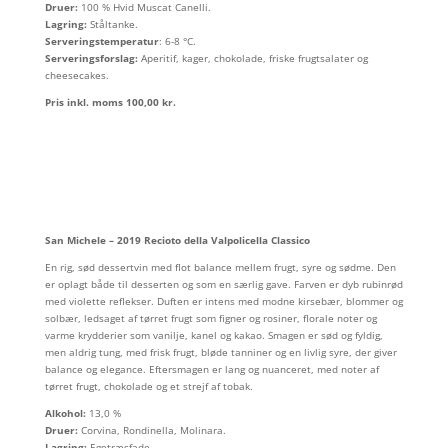
Druer:
100 % Hvid Muscat Canelli.
Lagring:
Ståltanke.
Serveringstemperatur
: 6-8 °C.
Serveringsforslag:
Aperitif, kager, chokolade, friske frugtsalater og
cheesecakes.
Pris inkl. moms 100,00 kr.
San Michele –
2019 Recioto della Valpolicella Classico
En rig, sød dessertvin med flot balance mellem frugt, syre og sødme. Den
er oplagt både til desserten og som en særlig gave. Farven er dyb rubinrød
med violette reflekser. Duften er intens med modne kirsebær, blommer og
solbær, ledsaget af tørret frugt som figner og rosiner, florale noter og
varme krydderier som vanilje, kanel og kakao. Smagen er sød og fyldig,
men aldrig tung, med frisk frugt, bløde tanniner og en livlig syre, der giver
balance og elegance. Eftersmagen er lang og nuanceret, med noter af
tørret frugt, chokolade og et strejf af tobak.
Alkohol:
13,0 %
Druer:
Corvina, Rondinella, Molinara.
Lagring:
Egetræsfade.