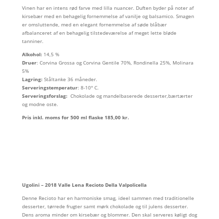
Vinen har en intens rød farve med lilla nuancer. Duften byder på noter af
kirsebær med en behagelig fornemmelse af vanilje og balsamico. Smagen
er omsluttende, med en elegant fornemmelse af søde blåbær
afbalanceret af en behagelig tilstedeværelse af meget lette bløde
tanniner.
Alkohol:
14,5 %
Druer
: Corvina Grossa og Corvina Gentile 70%, Rondinella 25%, Molinara
5%
Lagring:
Ståltanke 36 måneder.
Serveringstemperatur
: 8-10° C.
Serveringsforslag:
Chokolade og mandelbaserede desserter,bærtærter
og modne oste.
Pris inkl. moms for 500 ml flaske 185,00 kr.
Ugolini – 2018 Valle Lena Recioto Della Valpolicella
Denne Recioto har en harmoniske smag, ideel sammen med traditionelle
desserter, tørrede frugter samt mørk chokolade og til julens desserter.
Dens aroma minder om kirsebær og blommer. Den skal serveres køligt dog